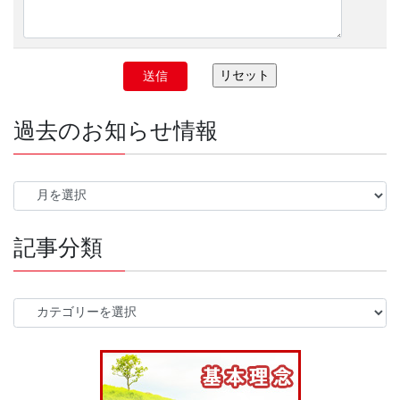
過去のお知らせ情報
過
去
の
記事分類
お
知
ら
せ
記
情
事
報
分
類