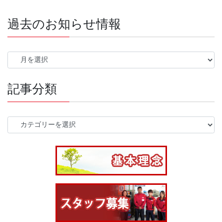
過去のお知らせ情報
過
去
の
記事分類
お
知
ら
せ
記
情
事
報
分
類