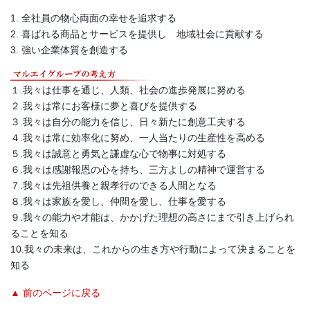
1. 全社員の物心両面の幸せを追求する
2. 喜ばれる商品とサービスを提供し 地域社会に貢献する
3. 強い企業体質を創造する
１.我々は仕事を通じ、人類、社会の進歩発展に努める
２.我々は常にお客様に夢と喜びを提供する
３.我々は自分の能力を信じ、日々新たに創意工夫する
４.我々は常に効率化に努め、一人当たりの生産性を高める
５.我々は誠意と勇気と謙虚な心で物事に対処する
６.我々は感謝報恩の心を持ち、三方よしの精神で運営する
７.我々は先祖供養と親孝行のできる人間となる
８.我々は家族を愛し、仲間を愛し、仕事を愛する
９.我々の能力や才能は、かかげた理想の高さにまで引き上げられ
ることを知る
10.我々の未来は、これからの生き方や行動によって決まることを
知る
▲ 前のページに戻る