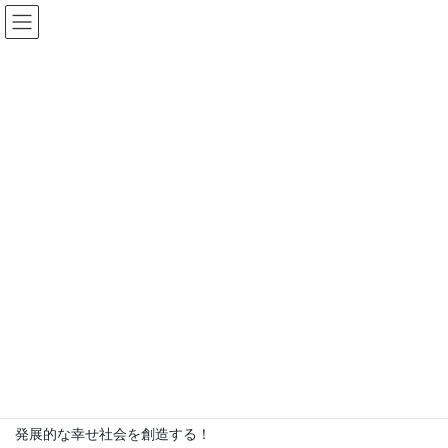
コ
ナ
ン
ビ
テ
ゲ
ン
ー
基本理念
ツ
シ
に
ョ
移
ン
HOME
会社概要
基本理念
動
に
移
動
カーライフサポート事業（車生活応援事業）を通じて、永続的・
発展的な幸せ社会を創造する！